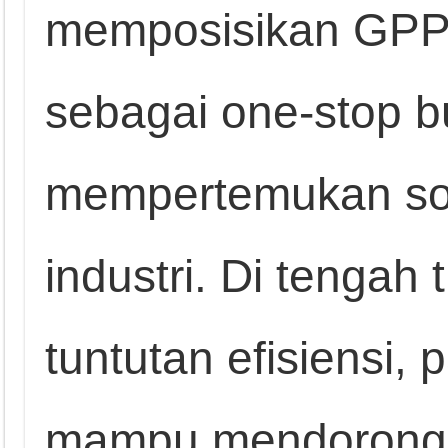
memposisikan GP
sebagai one‑stop b
mempertemukan so
industri. Di tengah 
tuntutan efisiensi,
mampu mendorong 