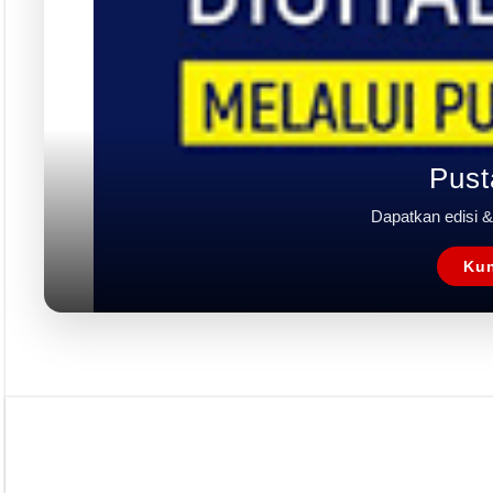
Pust
Dapatkan edisi & 
Kun