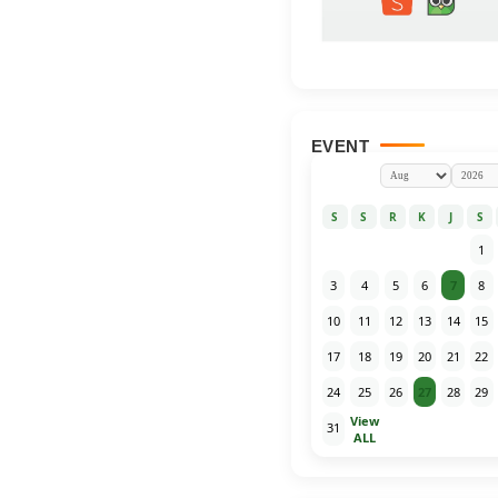
EVENT
S
S
R
K
J
S
1
3
4
5
6
7
8
10
11
12
13
14
15
17
18
19
20
21
22
24
25
26
27
28
29
View
31
ALL