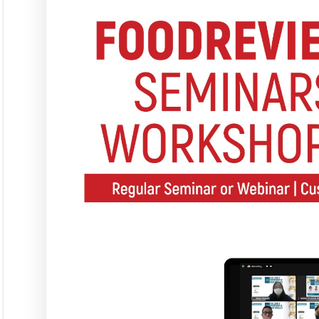
Asosiasi
Ingridien
Subscribe Magazine
Contact
PT. Media Pangan Ind
Email: info@foodreview