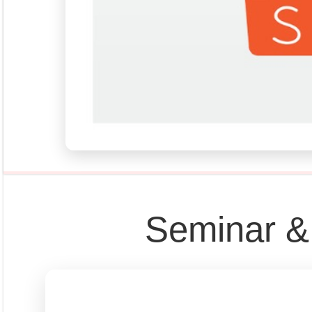
Rubrik
Event
Tapak Boga
Persepektif
Overview