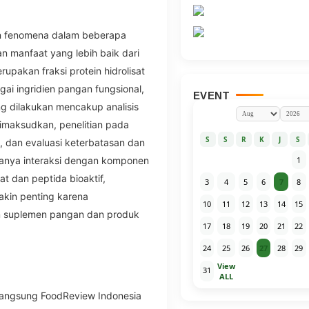
an fenomena dalam beberapa
 manfaat yang lebih baik dari
rupakan fraksi protein hidrolisat
agai ingridien pangan fungsional,
EVENT
ng dilakukan mencakup analisis
imaksudkan, penelitian pada
S
S
R
K
J
S
s), dan evaluasi keterbatasan dan
anya interaksi dengan komponen
1
sat dan peptida bioaktif,
3
4
5
6
7
8
kin penting karena
10
11
12
13
14
15
 suplemen pangan dan produk
17
18
19
20
21
22
24
25
26
27
28
29
View
31
ALL
 langsung FoodReview Indonesia