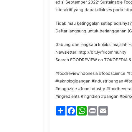
edisi September 2022: Sustainable Food 
interaktif yang dapat diakses pada
http
Tidak mau ketinggalan setiap edisinya?
Daftar langsung untuk berlangganan (
Gabung dan lengkapi koleksi majalah 
Newsletter:
http://bit.ly/fricommunity
Search FOODREVIEW on TOKOPEDIA &
#foodreviewindonesia #foodscience #
#teknologipangan #industripangan #f
#magazine #foodindustry #foodbeverag
#ingredients #ingridien #pangan #berk
Share
Facebook
WhatsApp
Print
Email