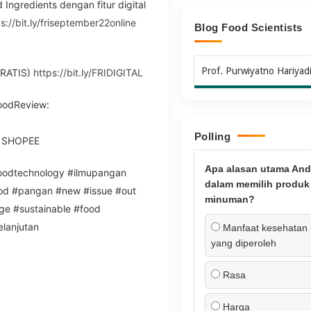
Ingredients dengan fitur digital
s://bit.ly/friseptember22online
Blog Food Scientists
Prof. Purwiyatno Hariyad
GRATIS)
https://bit.ly/FRIDIGITAL
FoodReview:
Polling
 SHOPEE
Apa alasan utama And
foodtechnology #ilmupangan
dalam memilih produk
ood #pangan #new #issue #out
minuman?
e #sustainable #food
elanjutan
Manfaat kesehatan
yang diperoleh
Rasa
Harga