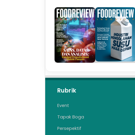
Rubrik
Event
Tapak Boga
Persepektif