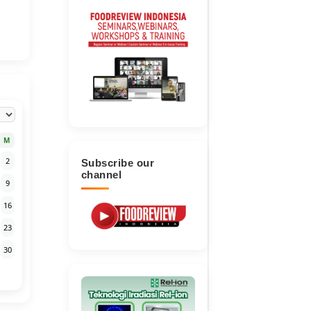
M
2
Subscribe our
channel
9
16
23
30