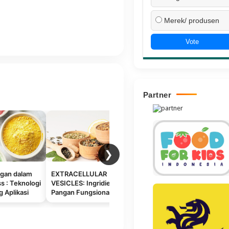
Merek/ produsen
Vote
Partner
❯
gan dalam
EXTRACELLULAR
Merancang Ulang Cita
P
s : Teknologi
VESICLES: Ingridien
Rasa dan Warna Pangan:
M
 Aplikasi
Pangan Fungsional
Kerangka Inovasi
P
Berbasis Rempah dan
Sensori Masa Depan
B
Herbal
I
F