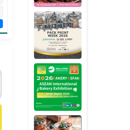
emanfaatan Teknologi
Faktor Keamanan
Rempah dan herba
embran dalam
Ingridien Protein
sebagai Ingridien
roduksi Peptida
Hidrolisat
Fungsional
ioaktif sebagai
ngridien Pangan
ungsional