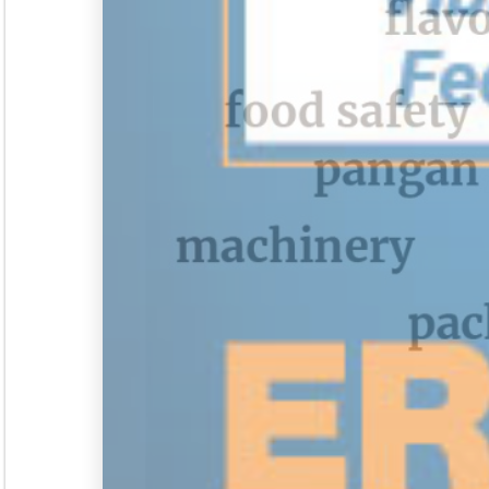
Tapak Boga
Persepektif
Overview
Asosiasi
Ingridien
Subscribe Magazine
Contact