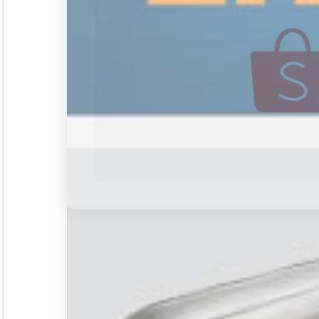
PT. Media Pangan Ind
Email: info@foodreview
WA:
0811 1190 039
Magazine