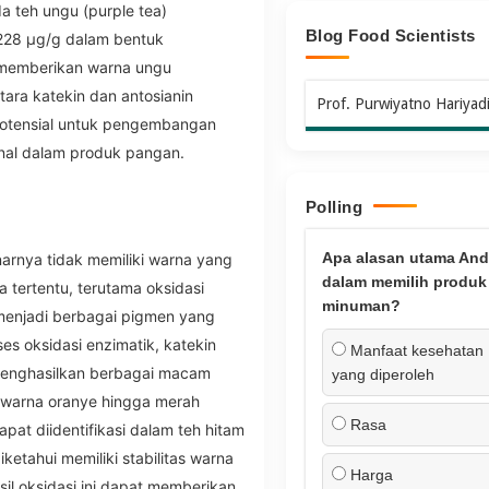
a teh ungu (purple tea)
Blog Food Scientists
.228 μg/g dalam bentuk
 memberikan warna ungu
ara katekin dan antosianin
Prof. Purwiyatno Hariyad
potensial untuk pengembangan
nal dalam produk pangan.
Polling
Apa alasan utama And
arnya tidak memiliki warna yang
dalam memilih produk
a tertentu, terutama oksidasi
minuman?
menjadi berbagai pigmen yang
ses oksidasi enzimatik, katekin
Manfaat kesehatan
g menghasilkan berbagai macam
yang diperoleh
rwarna oranye hingga merah
Rasa
pat diidentifikasi dalam teh hitam
etahui memiliki stabilitas warna
Harga
l oksidasi ini dapat memberikan