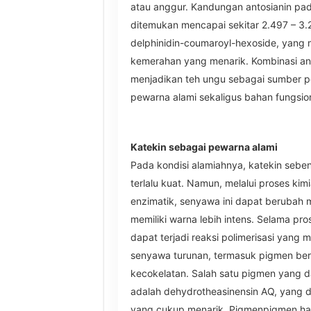
atau anggur. Kandungan antosianin pad
ditemukan mencapai sekitar 2.497 – 3
delphinidin-coumaroyl-hexoside, yang
kemerahan yang menarik. Kombinasi ant
menjadikan teh ungu sebagai sumber 
pewarna alami sekaligus bahan fungsio
Katekin sebagai pewarna alami
Pada kondisi alamiahnya, katekin seben
terlalu kuat. Namun, melalui proses kimi
enzimatik, senyawa ini dapat berubah 
memiliki warna lebih intens. Selama pro
dapat terjadi reaksi polimerisasi yan
senyawa turunan, termasuk pigmen be
kecokelatan. Salah satu pigmen yang da
adalah dehydrotheasinensin AQ, yang dik
yang cukup menarik. Pigmenpigmen hasi