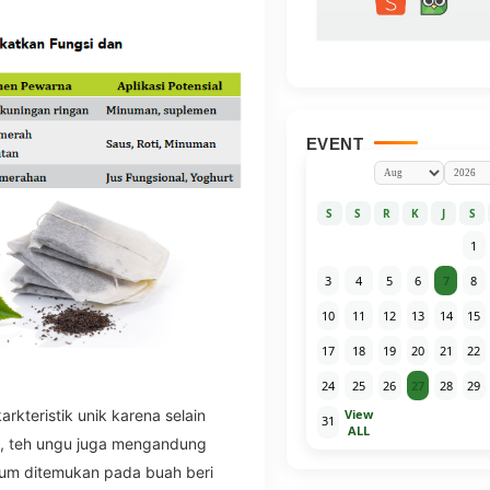
EVENT
S
S
R
K
J
S
1
3
4
5
6
7
8
10
11
12
13
14
15
17
18
19
20
21
22
24
25
26
27
28
29
View
rkteristik unik karena selain
31
ALL
i, teh ungu juga mengandung
mum ditemukan pada buah beri