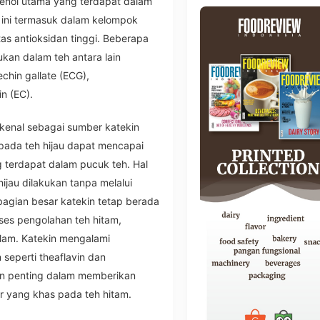
fenol utama yang terdapat dalam
a ini termasuk dalam kelompok
tas antioksidan tinggi. Beberapa
ukan dalam teh antara lain
echin gallate (ECG),
n (EC).
dikenal sebagai sumber katekin
 pada teh hijau dapat mencapai
ng terdapat dalam pucuk teh. Hal
ijau dilakukan tanpa melalui
bagian besar katekin tetap berada
ses pengolahan teh hitam,
alam. Katekin mengalami
 seperti theaflavin dan
an penting dalam memberikan
r yang khas pada teh hitam.