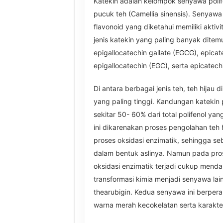
Katekin adalah kelompok senyawa poli
pucuk teh (Camellia sinensis). Senyaw
flavonoid yang diketahui memiliki aktivi
jenis katekin yang paling banyak ditem
epigallocatechin gallate (EGCG), epicat
epigallocatechin (EGC), serta epicatechi
Di antara berbagai jenis teh, teh hijau 
yang paling tinggi. Kandungan katekin
sekitar 50- 60% dari total polifenol ya
ini dikarenakan proses pengolahan teh h
proses oksidasi enzimatik, sehingga se
dalam bentuk aslinya. Namun pada pro
oksidasi enzimatik terjadi cukup mend
transformasi kimia menjadi senyawa lain
thearubigin. Kedua senyawa ini berper
warna merah kecokelatan serta karakte