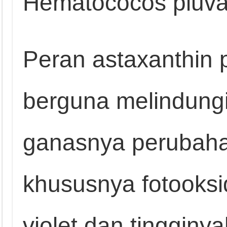
Hematococos pluval
Peran astaxanthin 
berguna melindung
ganasnya perubaha
khususnya fotooksid
violet dan tingginy