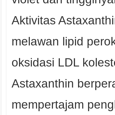
Aktivitas Astaxanth
melawan lipid pero
oksidasi LDL koles
Astaxanthin berpe
mempertajam pengl