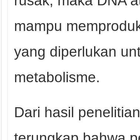
rusak, maka DNA at
mampu memproduksi
yang diperlukan un
metabolisme.
Dari hasil penelitia
terungkap bahwa pe