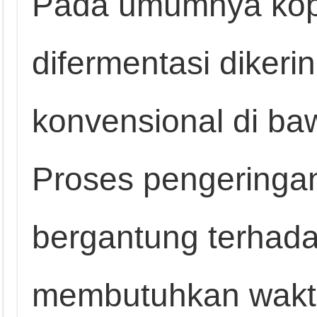
Pada umumnya kopi
difermentasi diker
konvensional di ba
Proses pengeringan
bergantung terhada
membutuhkan waktu 