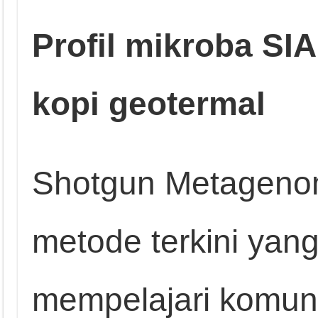
Profil mikroba SI
kopi geotermal
Shotgun Metageno
metode terkini yan
mempelajari komuni