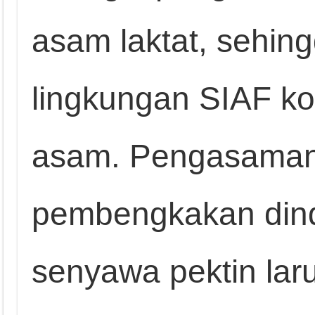
asam laktat, sehi
lingkungan SIAF ko
asam. Pengasaman
pembengkakan dind
senyawa pektin lar