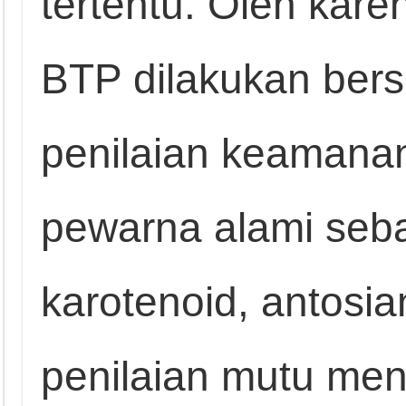
tertentu. Oleh kare
BTP dilakukan be
penilaian keamana
pewarna alami seba
karotenoid, antosian
penilaian mutu men