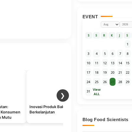
EVENT
S
S
R
K
J
S
1
3
4
5
6
7
8
10
11
12
13
14
15
17
18
19
20
21
22
24
25
26
27
28
29
View
31
ALL
❯
stan:
Inovasi Produk Bakeri
Kualitas Minyak Goreng
K
i Konsumen
Berkelanjutan
Kelapa Sawit
P
n Mutu
T
Blog Food Scientists