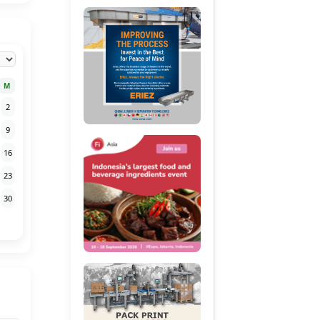
M
2
9
16
23
30
etua Umum GAPMMI
Melindungi Kerusakan
Inovasi Ingridien
eriode 2015-2020
Oksidasi pada minyak
Pangan: Tren &
erpilih Secara Aklamasi
selama Penggorengan
TANTANGAN
dengan antioksidan