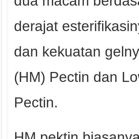
dua macam berdasar
derajat esterifikas
dan kekuatan gelny
(HM) Pectin dan L
Pectin.
HM pektin biasanya 