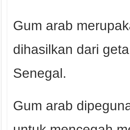
Gum arab merupaka
dihasilkan dari get
Senegal.
Gum arab dipegun
untuk mencegah me