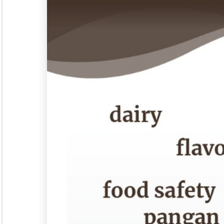
Langgana
L