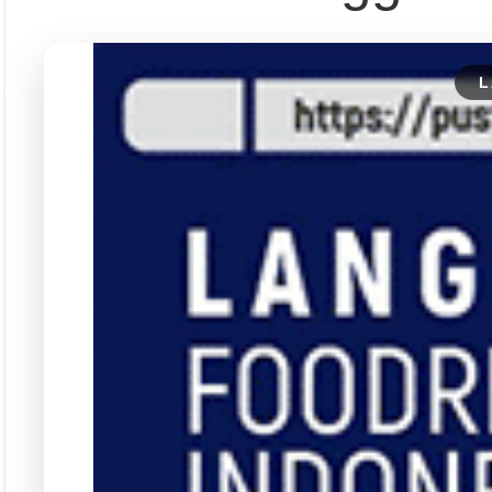
Contact
PT. Media Pangan Ind
Email: info@foodreview
WA:
0811 1190 039
Magazine