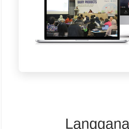
Event
Tapak Boga
Persepektif
Overview
Asosiasi
Ingridien
Subscribe Magazine