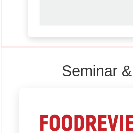
Pust
Dapatkan edisi & 
Kun