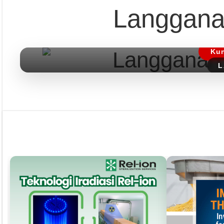
Pust
Langgana
Dapatkan edisi & 
Kun
L